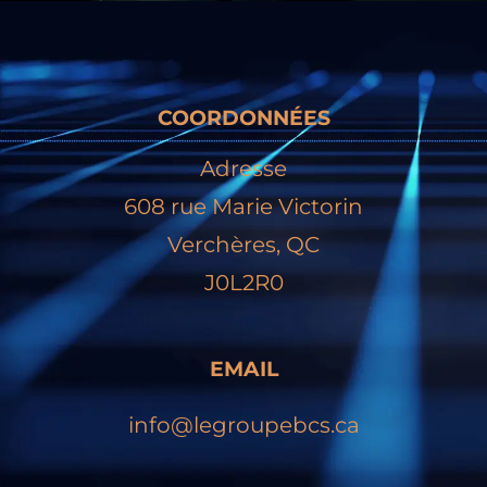
COORDONNÉES
Adresse
608 rue Marie Victorin
Verchères, QC
J0L2R0
EMAIL
info@legroupebcs.ca